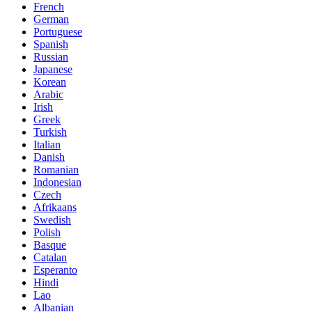
French
German
Portuguese
Spanish
Russian
Japanese
Korean
Arabic
Irish
Greek
Turkish
Italian
Danish
Romanian
Indonesian
Czech
Afrikaans
Swedish
Polish
Basque
Catalan
Esperanto
Hindi
Lao
Albanian