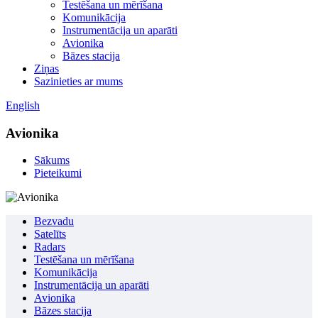
Testēšana un mērīšana
Komunikācija
Instrumentācija un aparāti
Avionika
Bāzes stacija
Ziņas
Sazinieties ar mums
English
Avionika
Sākums
Pieteikumi
Bezvadu
Satelīts
Radars
Testēšana un mērīšana
Komunikācija
Instrumentācija un aparāti
Avionika
Bāzes stacija