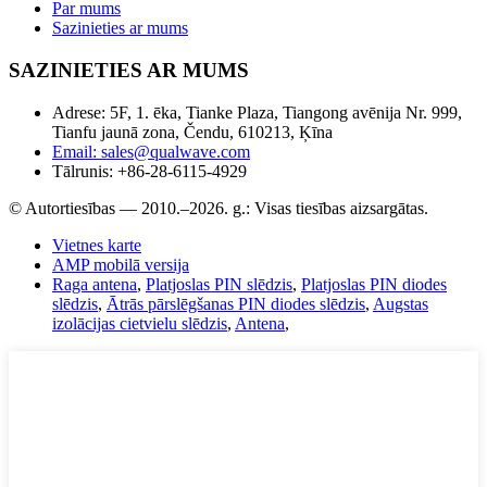
Par mums
Sazinieties ar mums
SAZINIETIES AR MUMS
Adrese: 5F, 1. ēka, Tianke Plaza, Tiangong avēnija Nr. 999,
Tianfu jaunā zona, Čendu, 610213, Ķīna
Email: sales@qualwave.com
Tālrunis: +86-28-6115-4929
© Autortiesības — 2010.–2026. g.: Visas tiesības aizsargātas.
Vietnes karte
AMP mobilā versija
Raga antena
,
Platjoslas PIN slēdzis
,
Platjoslas PIN diodes
slēdzis
,
Ātrās pārslēgšanas PIN diodes slēdzis
,
Augstas
izolācijas cietvielu slēdzis
,
Antena
,