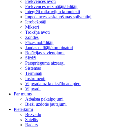
Frekvences avoti
Frekvences reizinātāji/dalītāji
Integrēti mikroviļņu komplekti
Impedances saskaņošanas spilventiņi
Ierobežotāji
Mikseri
Trokšņa avoti
Zondes
Fāzes nobīdītāji
Jaudas dalītāji/kombinatori
Rotācijas savienojumi
Slēdži
Pārsprieguma aizsargi
Sistēmas
Termināļi
Instrumenti
Viļņvada uz koaksiālo adapteri
Viļņvadi
Par mums
Atbalsta pakalpojumi
Bieži uzdotie jautājumi
Pieteikumi
Bezvadu
Satelīts
Radars