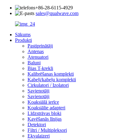
+86-28-6115-4929
sales@qualwave.com
Sākums
Produkti
Pastiprinātāji
Antenas
Atenuatori
Baluni
Bias T-krekli
Kalibrēšanas komplekti
Kabeļi/kabeļu komplekti
Cirkulatori / Izolatori
Savienotāji
Savienotāji
Koaksiālā ierīce
Koaksiālie adapteri
Līdzstrāvas bloki
Kavēšanās līnijas
Detektori
Filtri / Multipleksori
Ekvalaizeri