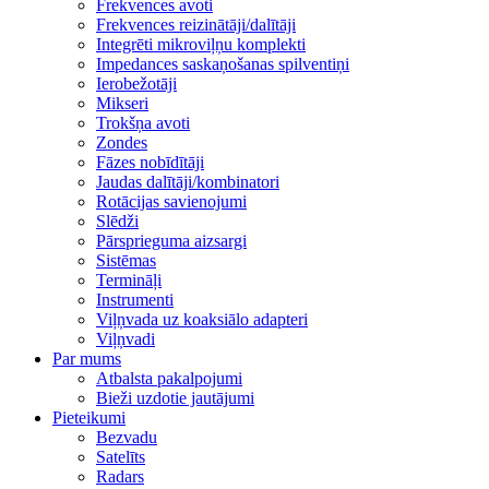
Frekvences avoti
Frekvences reizinātāji/dalītāji
Integrēti mikroviļņu komplekti
Impedances saskaņošanas spilventiņi
Ierobežotāji
Mikseri
Trokšņa avoti
Zondes
Fāzes nobīdītāji
Jaudas dalītāji/kombinatori
Rotācijas savienojumi
Slēdži
Pārsprieguma aizsargi
Sistēmas
Termināļi
Instrumenti
Viļņvada uz koaksiālo adapteri
Viļņvadi
Par mums
Atbalsta pakalpojumi
Bieži uzdotie jautājumi
Pieteikumi
Bezvadu
Satelīts
Radars