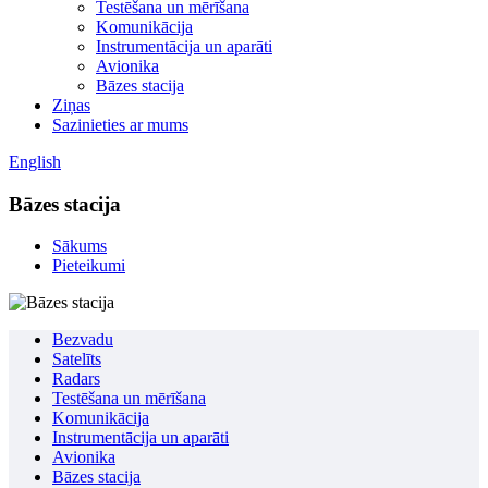
Testēšana un mērīšana
Komunikācija
Instrumentācija un aparāti
Avionika
Bāzes stacija
Ziņas
Sazinieties ar mums
English
Bāzes stacija
Sākums
Pieteikumi
Bezvadu
Satelīts
Radars
Testēšana un mērīšana
Komunikācija
Instrumentācija un aparāti
Avionika
Bāzes stacija