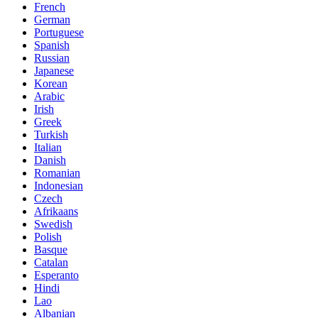
French
German
Portuguese
Spanish
Russian
Japanese
Korean
Arabic
Irish
Greek
Turkish
Italian
Danish
Romanian
Indonesian
Czech
Afrikaans
Swedish
Polish
Basque
Catalan
Esperanto
Hindi
Lao
Albanian