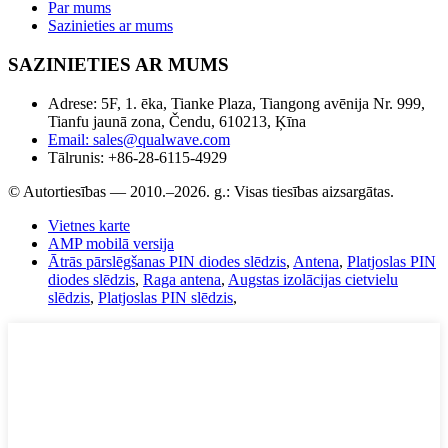
Par mums
Sazinieties ar mums
SAZINIETIES AR MUMS
Adrese: 5F, 1. ēka, Tianke Plaza, Tiangong avēnija Nr. 999,
Tianfu jaunā zona, Čendu, 610213, Ķīna
Email: sales@qualwave.com
Tālrunis: +86-28-6115-4929
© Autortiesības — 2010.–2026. g.: Visas tiesības aizsargātas.
Vietnes karte
AMP mobilā versija
Ātrās pārslēgšanas PIN diodes slēdzis
,
Antena
,
Platjoslas PIN
diodes slēdzis
,
Raga antena
,
Augstas izolācijas cietvielu
slēdzis
,
Platjoslas PIN slēdzis
,