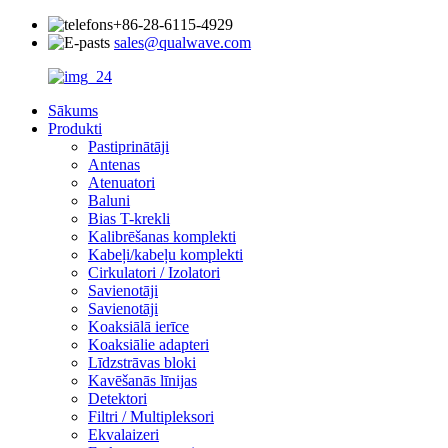
+86-28-6115-4929
sales@qualwave.com
Sākums
Produkti
Pastiprinātāji
Antenas
Atenuatori
Baluni
Bias T-krekli
Kalibrēšanas komplekti
Kabeļi/kabeļu komplekti
Cirkulatori / Izolatori
Savienotāji
Savienotāji
Koaksiālā ierīce
Koaksiālie adapteri
Līdzstrāvas bloki
Kavēšanās līnijas
Detektori
Filtri / Multipleksori
Ekvalaizeri