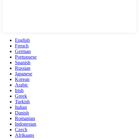
English
French
German
Portuguese
Spanish
Russian
Japanese
Korean
Arabic
Irish
Greek
Turkish
Italian
Danish
Romanian
Indonesian
Czech
Afrikaans