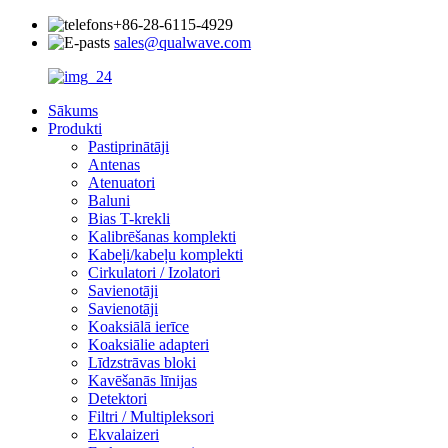
+86-28-6115-4929
sales@qualwave.com
Sākums
Produkti
Pastiprinātāji
Antenas
Atenuatori
Baluni
Bias T-krekli
Kalibrēšanas komplekti
Kabeļi/kabeļu komplekti
Cirkulatori / Izolatori
Savienotāji
Savienotāji
Koaksiālā ierīce
Koaksiālie adapteri
Līdzstrāvas bloki
Kavēšanās līnijas
Detektori
Filtri / Multipleksori
Ekvalaizeri