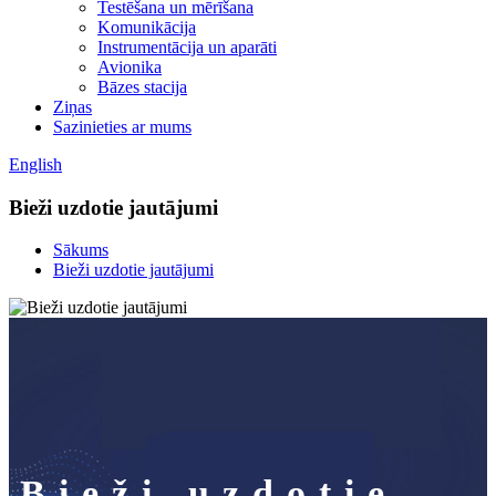
Testēšana un mērīšana
Komunikācija
Instrumentācija un aparāti
Avionika
Bāzes stacija
Ziņas
Sazinieties ar mums
English
Bieži uzdotie jautājumi
Sākums
Bieži uzdotie jautājumi
Bieži uzdotie