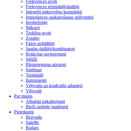
Frekvences avoti
Frekvences reizinātāji/dalītāji
Integrēti mikroviļņu komplekti
Impedances saskaņošanas spilventiņi
Ierobežotāji
Mikseri
Trokšņa avoti
Zondes
Fāzes nobīdītāji
Jaudas dalītāji/kombinatori
Rotācijas savienojumi
Slēdži
Pārsprieguma aizsargi
Sistēmas
Termināļi
Instrumenti
Viļņvada uz koaksiālo adapteri
Viļņvadi
Par mums
Atbalsta pakalpojumi
Bieži uzdotie jautājumi
Pieteikumi
Bezvadu
Satelīts
Radars