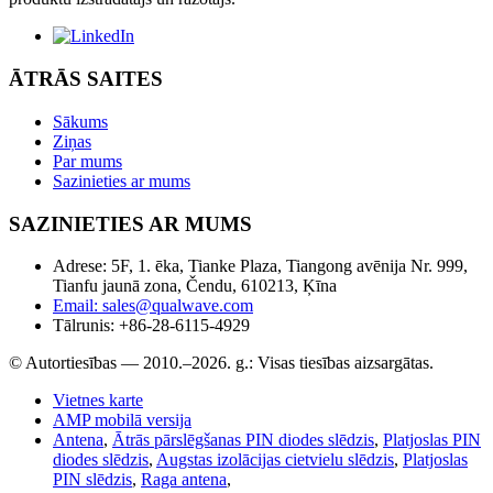
ĀTRĀS SAITES
Sākums
Ziņas
Par mums
Sazinieties ar mums
SAZINIETIES AR MUMS
Adrese: 5F, 1. ēka, Tianke Plaza, Tiangong avēnija Nr. 999,
Tianfu jaunā zona, Čendu, 610213, Ķīna
Email: sales@qualwave.com
Tālrunis: +86-28-6115-4929
© Autortiesības — 2010.–2026. g.: Visas tiesības aizsargātas.
Vietnes karte
AMP mobilā versija
Antena
,
Ātrās pārslēgšanas PIN diodes slēdzis
,
Platjoslas PIN
diodes slēdzis
,
Augstas izolācijas cietvielu slēdzis
,
Platjoslas
PIN slēdzis
,
Raga antena
,