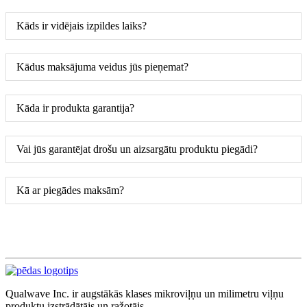
Kāds ir vidējais izpildes laiks?
Kādus maksājuma veidus jūs pieņemat?
Kāda ir produkta garantija?
Vai jūs garantējat drošu un aizsargātu produktu piegādi?
Kā ar piegādes maksām?
Qualwave Inc. ir augstākās klases mikroviļņu un milimetru viļņu
produktu izstrādātājs un ražotājs.