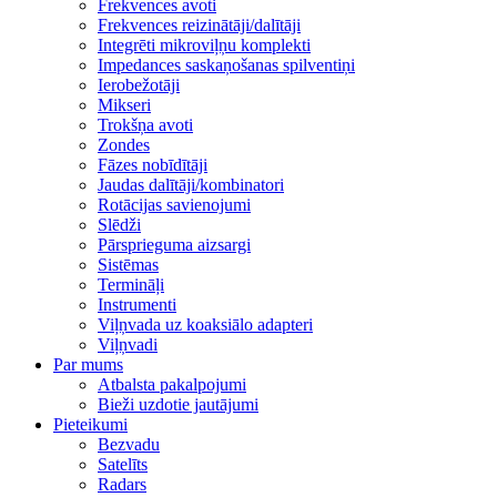
Frekvences avoti
Frekvences reizinātāji/dalītāji
Integrēti mikroviļņu komplekti
Impedances saskaņošanas spilventiņi
Ierobežotāji
Mikseri
Trokšņa avoti
Zondes
Fāzes nobīdītāji
Jaudas dalītāji/kombinatori
Rotācijas savienojumi
Slēdži
Pārsprieguma aizsargi
Sistēmas
Termināļi
Instrumenti
Viļņvada uz koaksiālo adapteri
Viļņvadi
Par mums
Atbalsta pakalpojumi
Bieži uzdotie jautājumi
Pieteikumi
Bezvadu
Satelīts
Radars