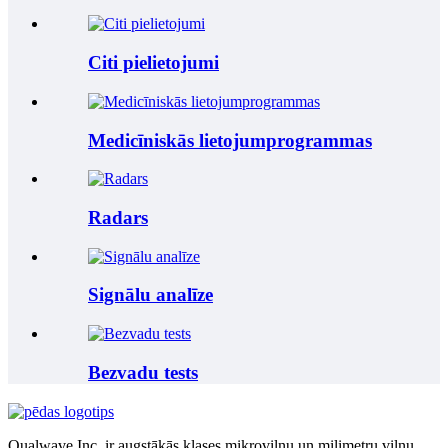
Citi pielietojumi
Medicīniskās lietojumprogrammas
Radars
Signālu analīze
Bezvadu tests
Qualwave Inc. ir augstākās klases mikroviļņu un milimetru viļņu