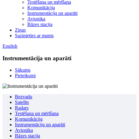
Testēšana un mērīšana
Komunikācija
Instrumentācija un aparāti
Avionika
Bāzes stacija
Ziņas
Sazinieties ar mums
English
Instrumentācija un aparāti
Sākums
Pieteikumi
Bezvadu
Satelīts
Radars
Testēšana un mērīšana
Komunikācija
Instrumentācija un aparāti
Avionika
Bāzes stacija