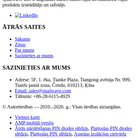
produktu izstrādātājs un ražotājs.
ĀTRĀS SAITES
Sākums
Ziņas
Par mums
Sazinieties ar mums
SAZINIETIES AR MUMS
Adrese: 5F, 1. ēka, Tianke Plaza, Tiangong avēnija Nr. 999,
Tianfu jaunā zona, Čendu, 610213, Ķīna
Email: sales@qualwave.com
Tālrunis: +86-28-6115-4929
© Autortiesības — 2010.–2026. g.: Visas tiesības aizsargātas.
Vietnes karte
AMP mobilā versija
Ātrās pārslēgšanas PIN diodes slēdzis
,
Platjoslas PIN diodes
slēdzis
,
Platjoslas PIN slēdzis
,
Augstas izolācijas cietvielu