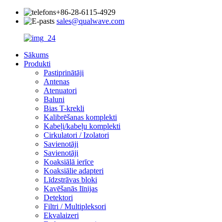
+86-28-6115-4929
sales@qualwave.com
Sākums
Produkti
Pastiprinātāji
Antenas
Atenuatori
Baluni
Bias T-krekli
Kalibrēšanas komplekti
Kabeļi/kabeļu komplekti
Cirkulatori / Izolatori
Savienotāji
Savienotāji
Koaksiālā ierīce
Koaksiālie adapteri
Līdzstrāvas bloki
Kavēšanās līnijas
Detektori
Filtri / Multipleksori
Ekvalaizeri