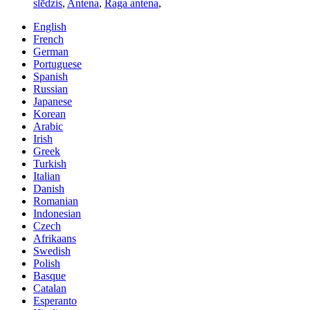
slēdzis
,
Antena
,
Raga antena
,
English
French
German
Portuguese
Spanish
Russian
Japanese
Korean
Arabic
Irish
Greek
Turkish
Italian
Danish
Romanian
Indonesian
Czech
Afrikaans
Swedish
Polish
Basque
Catalan
Esperanto