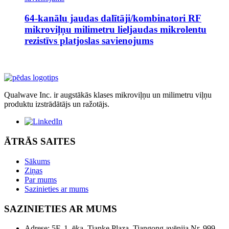
64-kanālu jaudas dalītāji/kombinatori RF
mikroviļņu milimetru lieljaudas mikrolentu
rezistīvs platjoslas savienojums
Qualwave Inc. ir augstākās klases mikroviļņu un milimetru viļņu
produktu izstrādātājs un ražotājs.
ĀTRĀS SAITES
Sākums
Ziņas
Par mums
Sazinieties ar mums
SAZINIETIES AR MUMS
Adrese: 5F, 1. ēka, Tianke Plaza, Tiangong avēnija Nr. 999,