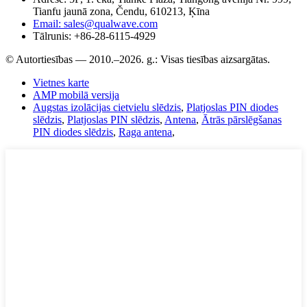
Tianfu jaunā zona, Čendu, 610213, Ķīna
Email: sales@qualwave.com
Tālrunis: +86-28-6115-4929
© Autortiesības — 2010.–2026. g.: Visas tiesības aizsargātas.
Vietnes karte
AMP mobilā versija
Augstas izolācijas cietvielu slēdzis
,
Platjoslas PIN diodes
slēdzis
,
Platjoslas PIN slēdzis
,
Antena
,
Ātrās pārslēgšanas
PIN diodes slēdzis
,
Raga antena
,