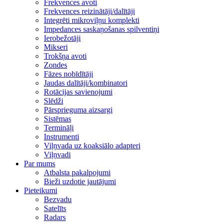
Frekvences avoti
Frekvences reizinātāji/dalītāji
Integrēti mikroviļņu komplekti
Impedances saskaņošanas spilventiņi
Ierobežotāji
Mikseri
Trokšņa avoti
Zondes
Fāzes nobīdītāji
Jaudas dalītāji/kombinatori
Rotācijas savienojumi
Slēdži
Pārsprieguma aizsargi
Sistēmas
Termināļi
Instrumenti
Viļņvada uz koaksiālo adapteri
Viļņvadi
Par mums
Atbalsta pakalpojumi
Bieži uzdotie jautājumi
Pieteikumi
Bezvadu
Satelīts
Radars