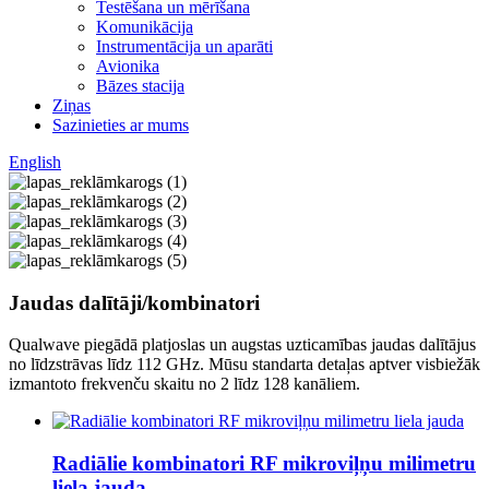
Testēšana un mērīšana
Komunikācija
Instrumentācija un aparāti
Avionika
Bāzes stacija
Ziņas
Sazinieties ar mums
English
Jaudas dalītāji/kombinatori
Qualwave piegādā platjoslas un augstas uzticamības jaudas dalītājus
no līdzstrāvas līdz 112 GHz. Mūsu standarta detaļas aptver visbiežāk
izmantoto frekvenču skaitu no 2 līdz 128 kanāliem.
Radiālie kombinatori RF mikroviļņu milimetru
liela jauda