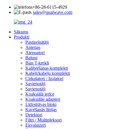
+86-28-6115-4929
sales@qualwave.com
Sākums
Produkti
Pastiprinātāji
Antenas
Atenuatori
Baluni
Bias T-krekli
Kalibrēšanas komplekti
Kabeļi/kabeļu komplekti
Cirkulatori / Izolatori
Savienotāji
Savienotāji
Koaksiālā ierīce
Koaksiālie adapteri
Līdzstrāvas bloki
Kavēšanās līnijas
Detektori
Filtri / Multipleksori
Ekvalaizeri