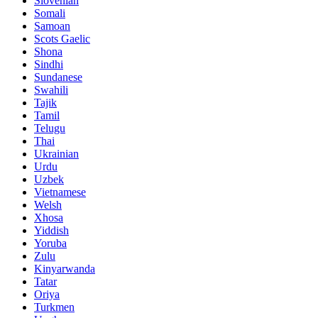
Slovenian
Somali
Samoan
Scots Gaelic
Shona
Sindhi
Sundanese
Swahili
Tajik
Tamil
Telugu
Thai
Ukrainian
Urdu
Uzbek
Vietnamese
Welsh
Xhosa
Yiddish
Yoruba
Zulu
Kinyarwanda
Tatar
Oriya
Turkmen