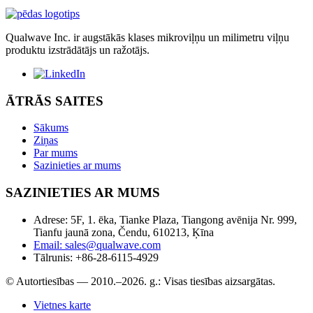
Qualwave Inc. ir augstākās klases mikroviļņu un milimetru viļņu
produktu izstrādātājs un ražotājs.
ĀTRĀS SAITES
Sākums
Ziņas
Par mums
Sazinieties ar mums
SAZINIETIES AR MUMS
Adrese: 5F, 1. ēka, Tianke Plaza, Tiangong avēnija Nr. 999,
Tianfu jaunā zona, Čendu, 610213, Ķīna
Email: sales@qualwave.com
Tālrunis: +86-28-6115-4929
© Autortiesības — 2010.–2026. g.: Visas tiesības aizsargātas.
Vietnes karte