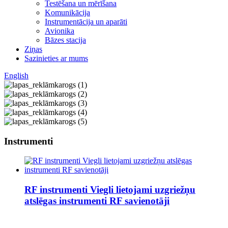
Testēšana un mērīšana
Komunikācija
Instrumentācija un aparāti
Avionika
Bāzes stacija
Ziņas
Sazinieties ar mums
English
Instrumenti
RF instrumenti Viegli lietojami uzgriežņu
atslēgas instrumenti RF savienotāji