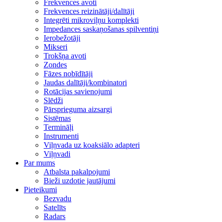
Frekvences avoti
Frekvences reizinātāji/dalītāji
Integrēti mikroviļņu komplekti
Impedances saskaņošanas spilventiņi
Ierobežotāji
Mikseri
Trokšņa avoti
Zondes
Fāzes nobīdītāji
Jaudas dalītāji/kombinatori
Rotācijas savienojumi
Slēdži
Pārsprieguma aizsargi
Sistēmas
Termināļi
Instrumenti
Viļņvada uz koaksiālo adapteri
Viļņvadi
Par mums
Atbalsta pakalpojumi
Bieži uzdotie jautājumi
Pieteikumi
Bezvadu
Satelīts
Radars