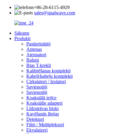
+86-28-6115-4929
sales@qualwave.com
Sākums
Produkti
Pastiprinātāji
Antenas
Atenuatori
Baluni
Bias T-krekli
Kalibrēšanas komplekti
Kabeļi/kabeļu komplekti
Cirkulatori / Izolatori
Savienotāji
Savienotāji
Koaksiālā ierīce
Koaksiālie adapteri
Līdzstrāvas bloki
Kavēšanās līnijas
Detektori
Filtri / Multipleksori
Ekvalaizeri