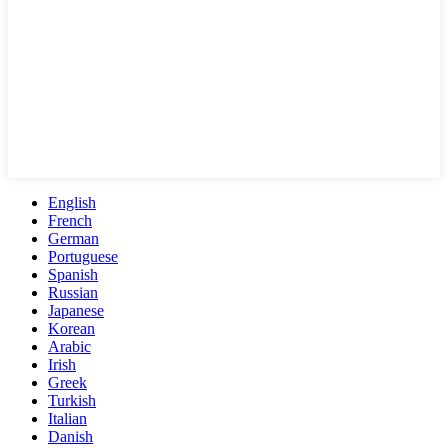
English
French
German
Portuguese
Spanish
Russian
Japanese
Korean
Arabic
Irish
Greek
Turkish
Italian
Danish