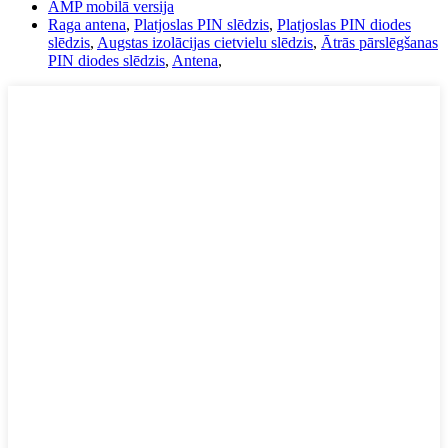
AMP mobilā versija
Raga antena
,
Platjoslas PIN slēdzis
,
Platjoslas PIN diodes
slēdzis
,
Augstas izolācijas cietvielu slēdzis
,
Ātrās pārslēgšanas
PIN diodes slēdzis
,
Antena
,