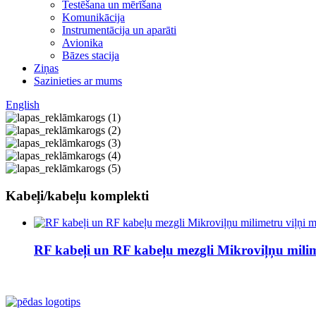
Testēšana un mērīšana
Komunikācija
Instrumentācija un aparāti
Avionika
Bāzes stacija
Ziņas
Sazinieties ar mums
English
Kabeļi/kabeļu komplekti
RF kabeļi un RF kabeļu mezgli Mikroviļņu milim