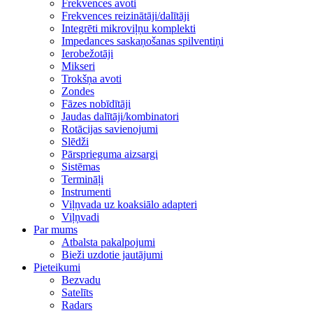
Frekvences avoti
Frekvences reizinātāji/dalītāji
Integrēti mikroviļņu komplekti
Impedances saskaņošanas spilventiņi
Ierobežotāji
Mikseri
Trokšņa avoti
Zondes
Fāzes nobīdītāji
Jaudas dalītāji/kombinatori
Rotācijas savienojumi
Slēdži
Pārsprieguma aizsargi
Sistēmas
Termināļi
Instrumenti
Viļņvada uz koaksiālo adapteri
Viļņvadi
Par mums
Atbalsta pakalpojumi
Bieži uzdotie jautājumi
Pieteikumi
Bezvadu
Satelīts
Radars