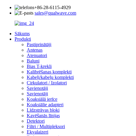
+86-28-6115-4929
sales@qualwave.com
Sākums
Produkti
Pastiprinātāji
Antenas
Atenuatori
Baluni
Bias T-krekli
Kalibrēšanas komplekti
Kabeļi/kabeļu komplekti
Cirkulatori / Izolatori
Savienotāji
Savienotāji
Koaksiālā ierīce
Koaksiālie adapteri
Līdzstrāvas bloki
Kavēšanās līnijas
Detektori
Filtri / Multipleksori
Ekvalaizeri