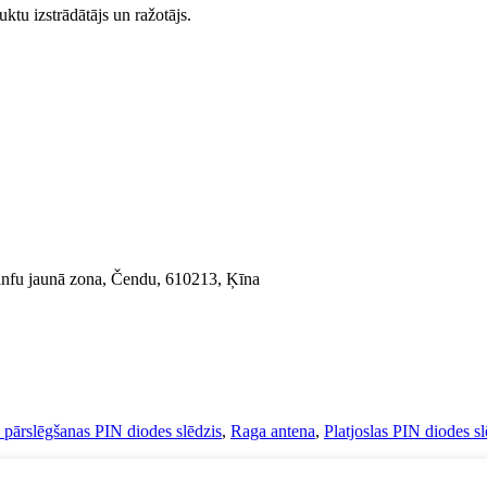
tu izstrādātājs un ražotājs.
ianfu jaunā zona, Čendu, 610213, Ķīna
 pārslēgšanas PIN diodes slēdzis
,
Raga antena
,
Platjoslas PIN diodes sl