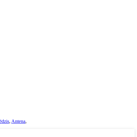
ēdzis
,
Antena
,