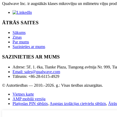
Qualwave Inc. ir augstākās klases mikroviļņu un milimetru viļņu produk
ĀTRĀS SAITES
Sākums
Ziņas
Par mums
Sazinieties ar mums
SAZINIETIES AR MUMS
Adrese: 5F, 1. ēka, Tianke Plaza, Tiangong avēnija Nr. 999, T
Email: sales@qualwave.com
Tālrunis: +86-28-6115-4929
© Autortiesības — 2010.–2026. g.: Visas tiesības aizsargātas.
Vietnes karte
AMP mobilā versija
Platjoslas PIN slēdzis
,
Augstas izolācijas cietvielu slēdzis
,
Ātrās