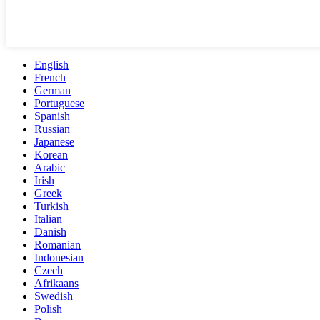
English
French
German
Portuguese
Spanish
Russian
Japanese
Korean
Arabic
Irish
Greek
Turkish
Italian
Danish
Romanian
Indonesian
Czech
Afrikaans
Swedish
Polish