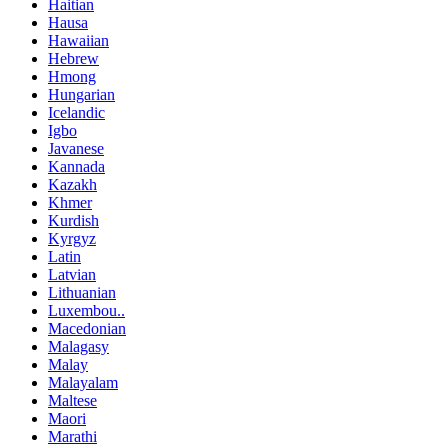
Haitian
Hausa
Hawaiian
Hebrew
Hmong
Hungarian
Icelandic
Igbo
Javanese
Kannada
Kazakh
Khmer
Kurdish
Kyrgyz
Latin
Latvian
Lithuanian
Luxembou..
Macedonian
Malagasy
Malay
Malayalam
Maltese
Maori
Marathi