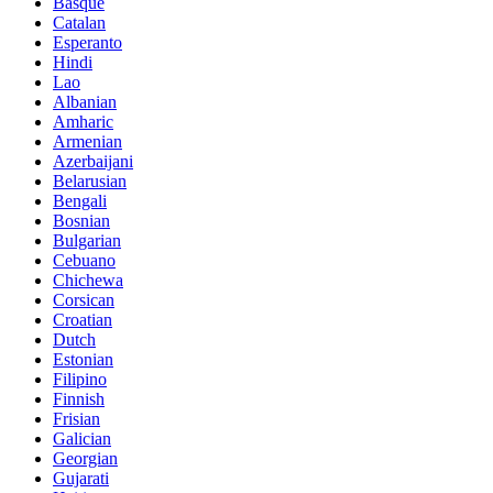
Basque
Catalan
Esperanto
Hindi
Lao
Albanian
Amharic
Armenian
Azerbaijani
Belarusian
Bengali
Bosnian
Bulgarian
Cebuano
Chichewa
Corsican
Croatian
Dutch
Estonian
Filipino
Finnish
Frisian
Galician
Georgian
Gujarati