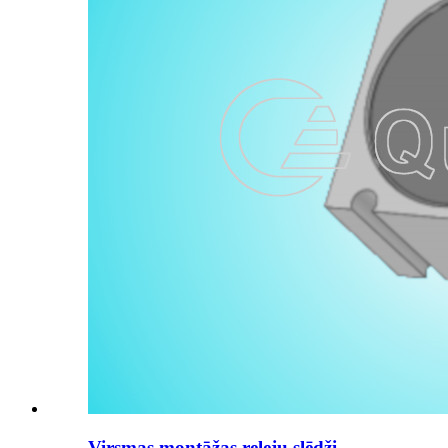
Virsmas montāžas releju slēdži