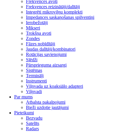
Frekvences avoti
Frekvences reizinātāji/dalītāji
Integrēti mikroviļņu komplekti
Impedances saskaņošanas spilventiņi
Ierobežotāji
Mikseri
Trokšņa avoti
Zondes
Fāzes nobīdītāji
Jaudas dalītāji/kombinatori
Rotācijas savienojumi
Slēdži
Pārsprieguma aizsargi
Sistēmas
Termināļi
Instrumenti
Viļņvada uz koaksiālo adapteri
Viļņvadi
Par mums
Atbalsta pakalpojumi
Bieži uzdotie jautājumi
Pieteikumi
Bezvadu
Satelīts
Radars