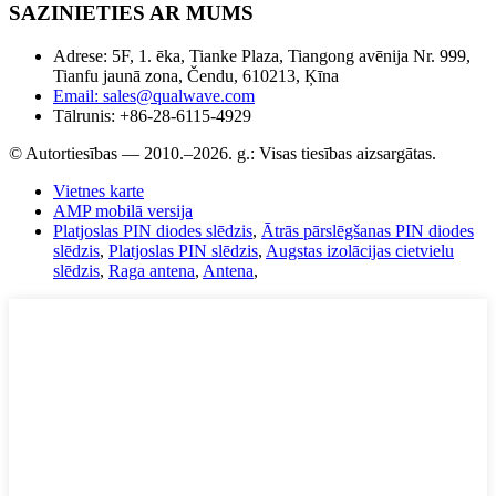
SAZINIETIES AR MUMS
Adrese: 5F, 1. ēka, Tianke Plaza, Tiangong avēnija Nr. 999,
Tianfu jaunā zona, Čendu, 610213, Ķīna
Email: sales@qualwave.com
Tālrunis: +86-28-6115-4929
© Autortiesības — 2010.–2026. g.: Visas tiesības aizsargātas.
Vietnes karte
AMP mobilā versija
Platjoslas PIN diodes slēdzis
,
Ātrās pārslēgšanas PIN diodes
slēdzis
,
Platjoslas PIN slēdzis
,
Augstas izolācijas cietvielu
slēdzis
,
Raga antena
,
Antena
,