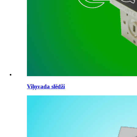
Viļņvada slēdži