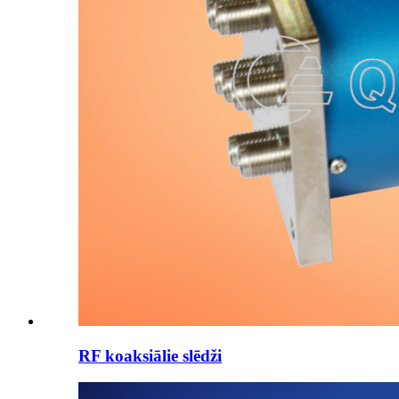
RF koaksiālie slēdži