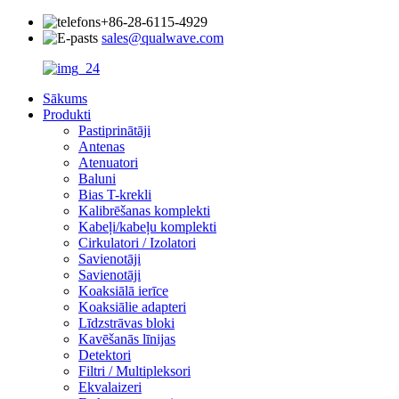
+86-28-6115-4929
sales@qualwave.com
Sākums
Produkti
Pastiprinātāji
Antenas
Atenuatori
Baluni
Bias T-krekli
Kalibrēšanas komplekti
Kabeļi/kabeļu komplekti
Cirkulatori / Izolatori
Savienotāji
Savienotāji
Koaksiālā ierīce
Koaksiālie adapteri
Līdzstrāvas bloki
Kavēšanās līnijas
Detektori
Filtri / Multipleksori
Ekvalaizeri