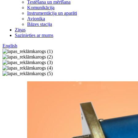
Testēšana un mērīšana
Komunikācija
Instrumentācija un aparāti
Avionika
Bāzes stacija
Ziņas
Sazinieties ar mums
English