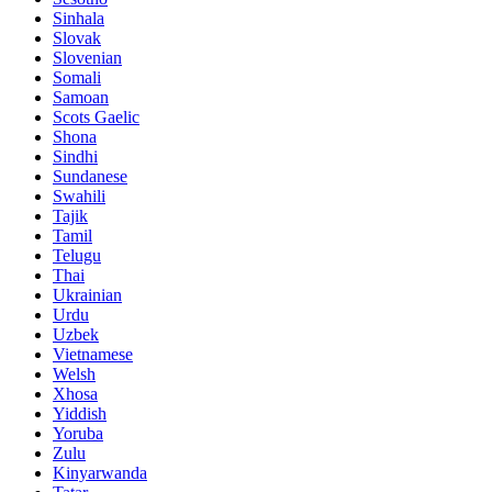
Sinhala
Slovak
Slovenian
Somali
Samoan
Scots Gaelic
Shona
Sindhi
Sundanese
Swahili
Tajik
Tamil
Telugu
Thai
Ukrainian
Urdu
Uzbek
Vietnamese
Welsh
Xhosa
Yiddish
Yoruba
Zulu
Kinyarwanda